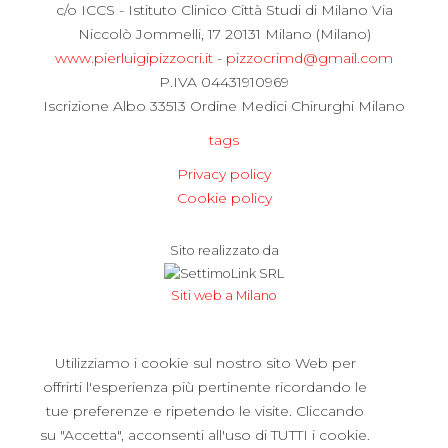
c/o ICCS - Istituto Clinico Città Studi di Milano Via
Niccolò Jommelli, 17 20131 Milano (Milano)
www.pierluigipizzocri.it
-
pizzocrimd@gmail.com
P.IVA 04431910969
Iscrizione Albo 33513 Ordine Medici Chirurghi Milano
tags
Privacy policy
Cookie policy
Sito realizzato da
Siti web a Milano
[CHIUDI]
Utilizziamo i cookie sul nostro sito Web per
offrirti l'esperienza più pertinente ricordando le
tue preferenze e ripetendo le visite. Cliccando
su "Accetta", acconsenti all'uso di TUTTI i cookie.