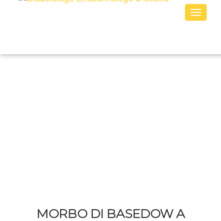
Toggle
naviga
MORBO DI BASEDOW A