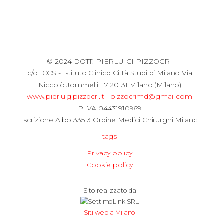
© 2024 DOTT. PIERLUIGI PIZZOCRI
c/o ICCS - Istituto Clinico Città Studi di Milano Via
Niccolò Jommelli, 17 20131 Milano (Milano)
www.pierluigipizzocri.it
-
pizzocrimd@gmail.com
P.IVA 04431910969
Iscrizione Albo 33513 Ordine Medici Chirurghi Milano
tags
Privacy policy
Cookie policy
Sito realizzato da
Siti web a Milano